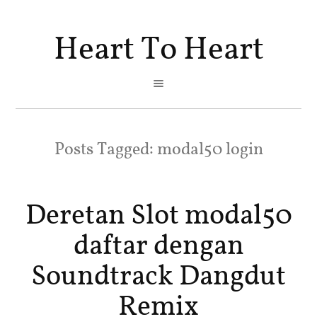
Heart To Heart
Posts Tagged:
modal50 login
Deretan Slot modal50
daftar dengan
Soundtrack Dangdut
Remix