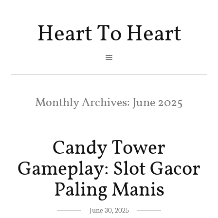
Heart To Heart
Monthly Archives:
June 2025
Candy Tower
Gameplay: Slot Gacor
Paling Manis
June 30, 2025