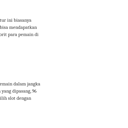
ur ini biasanya
mu bisa mendapatkan
orit para pemain di
pemain dalam jangka
n yang dipasang, 96
lih slot dengan