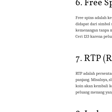
6. Free S
Free spins adalah k
didapat dari simbol 
kemenangan tanpa me
Ceri 123 karena pelu
7. RTP (R
RTP adalah persenta
panjang. Misalnya, s
koin akan kembali k
peluang menang yang 