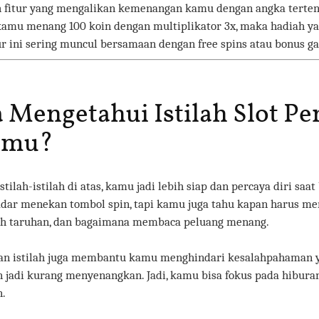
h fitur yang mengalikan kemenangan kamu dengan angka tertentu
ka kamu menang 100 koin dengan multiplikator 3x, maka hadiah 
ur ini sering muncul bersamaan dengan free spins atau bonus g
Mengetahui Istilah Slot Pe
amu?
lah-istilah di atas, kamu jadi lebih siap dan percaya diri saat 
adar menekan tombol spin, tapi kamu juga tahu kapan harus me
ih taruhan, dan bagaimana membaca peluang menang.
man istilah juga membantu kamu menghindari kesalahpahaman
jadi kurang menyenangkan. Jadi, kamu bisa fokus pada hibura
.