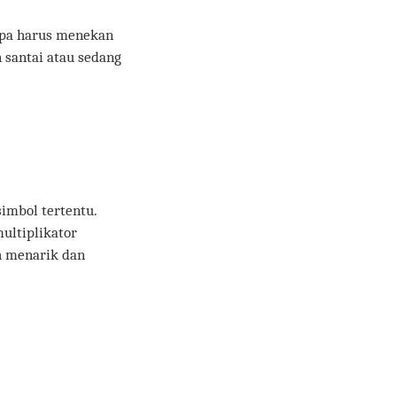
anpa harus menekan
n santai atau sedang
imbol tertentu.
ultiplikator
ih menarik dan