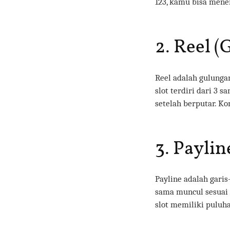
123, kamu bisa mene
2. Reel 
Reel adalah gulunga
slot terdiri dari 3 
setelah berputar. K
3. Payli
Payline adalah gari
sama muncul sesuai 
slot memiliki puluh