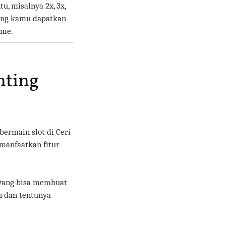
, misalnya 2x, 3x,
yang kamu dapatkan
ame.
nting
bermain slot di Ceri
manfaatkan fitur
 yang bisa membuat
n dan tentunya