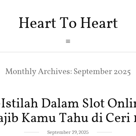
Heart To Heart
Monthly Archives:
September 2025
-Istilah Dalam Slot Onl
jib Kamu Tahu di Ceri 
September 29, 2025