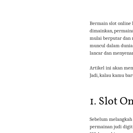
Bermain slot online 
dimainkan, permain
mulai berputar dan m
muncul dalam dunia 
lancar dan menyena
Artikel ini akan mem
Jadi, kalau kamu bar
1. Slot O
Sebelum melangkah le
permainan judi digit