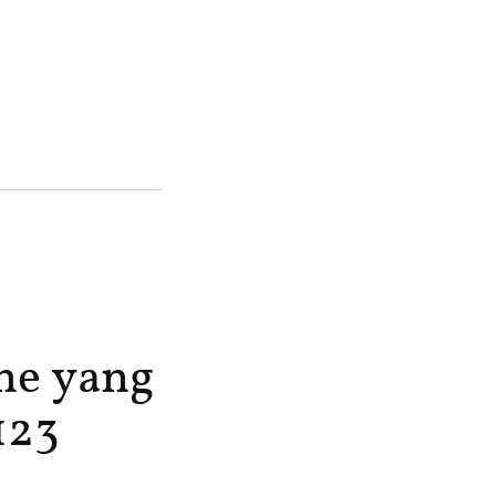
ine yang
123