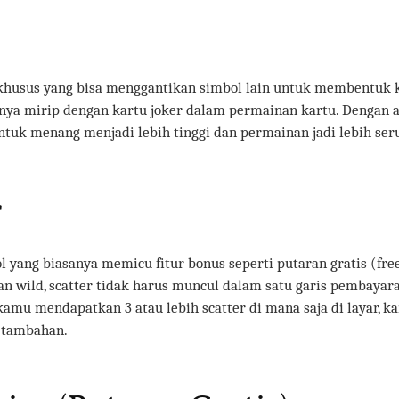
 khusus yang bisa menggantikan simbol lain untuk membentuk 
ya mirip dengan kartu joker dalam permainan kartu. Dengan a
uk menang menjadi lebih tinggi dan permainan jadi lebih ser
r
l yang biasanya memicu fitur bonus seperti putaran gratis (fre
n wild, scatter tidak harus muncul dalam satu garis pembayar
a kamu mendapatkan 3 atau lebih scatter di mana saja di layar, 
 tambahan.