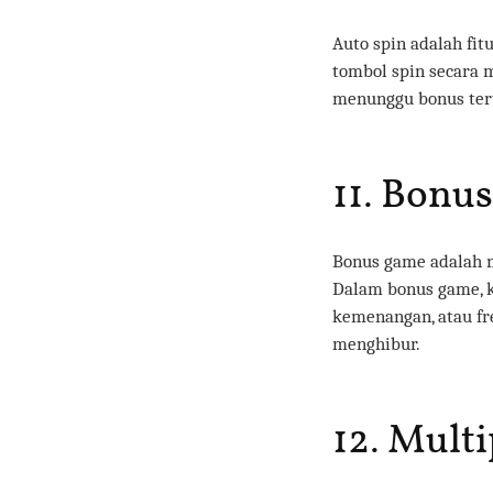
Auto spin adalah fi
tombol spin secara m
menunggu bonus tert
11. Bonu
Bonus game adalah m
Dalam bonus game, k
kemenangan, atau fre
menghibur.
12. Multi