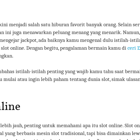
kini menjadi salah satu hiburan favorit banyak orang. Selain s
an ini juga menawarkan peluang menang yang menarik. Namun
engejar jackpot, ada baiknya kamu mengenal dulu istilah-istil
slot online. Dengan begitu, pengalaman bermain kamu di
ceri 1
ngkan.
bahas istilah-istilah penting yang wajib kamu tahu saat bermain
u mulai atau ingin lebih paham tentang dunia slot, simak ulasan 
nline
bih jauh, penting untuk memahami apa itu slot online. Slot on
al yang berbasis mesin slot tradisional, tapi bisa dimainkan lewa