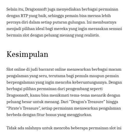
Selain itu, Dragoonsoft juga menyediakan berbagai permainan
dengan RTP yang baik, sehingga pemain bisa merasa lebih
percaya diri dalam setiap putaran gulungan. Ini membuatnya
menjadi pilihan ideal bagi mereka yang ingin merasakan sensasi
bermain slot dengan peluang menang yang realistis.
Kesimpulan
Slot online di judi baccarat online menawarkan berbagai macam
pengalaman yang seru, terutama bagi pemula maupun pemain
berpengalaman yang ingin mencoba keberuntungannya. Dengan
berbagai pilihan permainan dari pengembang seperti
Dragoonsoft, kamu bisa menikmati tema-tema menarik dengan
peluang besar untuk menang. Dari “Dragon’s Treasure” hingga
“Pirate’s Treasure”, setiap permainan menawarkan pengalaman
berbeda dengan fitur bonus yang menggiurkan.
Tidak ada salahnya untuk mencoba beberapa permainan slot ini