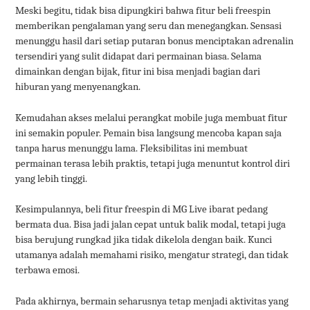
Meski begitu, tidak bisa dipungkiri bahwa fitur beli freespin
memberikan pengalaman yang seru dan menegangkan. Sensasi
menunggu hasil dari setiap putaran bonus menciptakan adrenalin
tersendiri yang sulit didapat dari permainan biasa. Selama
dimainkan dengan bijak, fitur ini bisa menjadi bagian dari
hiburan yang menyenangkan.
Kemudahan akses melalui perangkat mobile juga membuat fitur
ini semakin populer. Pemain bisa langsung mencoba kapan saja
tanpa harus menunggu lama. Fleksibilitas ini membuat
permainan terasa lebih praktis, tetapi juga menuntut kontrol diri
yang lebih tinggi.
Kesimpulannya, beli fitur freespin di MG Live ibarat pedang
bermata dua. Bisa jadi jalan cepat untuk balik modal, tetapi juga
bisa berujung rungkad jika tidak dikelola dengan baik. Kunci
utamanya adalah memahami risiko, mengatur strategi, dan tidak
terbawa emosi.
Pada akhirnya, bermain seharusnya tetap menjadi aktivitas yang