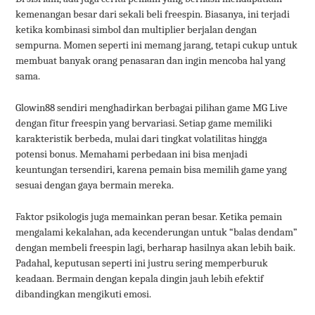
kemenangan besar dari sekali beli freespin. Biasanya, ini terjadi
ketika kombinasi simbol dan multiplier berjalan dengan
sempurna. Momen seperti ini memang jarang, tetapi cukup untuk
membuat banyak orang penasaran dan ingin mencoba hal yang
sama.
Glowin88 sendiri menghadirkan berbagai pilihan game MG Live
dengan fitur freespin yang bervariasi. Setiap game memiliki
karakteristik berbeda, mulai dari tingkat volatilitas hingga
potensi bonus. Memahami perbedaan ini bisa menjadi
keuntungan tersendiri, karena pemain bisa memilih game yang
sesuai dengan gaya bermain mereka.
Faktor psikologis juga memainkan peran besar. Ketika pemain
mengalami kekalahan, ada kecenderungan untuk “balas dendam”
dengan membeli freespin lagi, berharap hasilnya akan lebih baik.
Padahal, keputusan seperti ini justru sering memperburuk
keadaan. Bermain dengan kepala dingin jauh lebih efektif
dibandingkan mengikuti emosi.