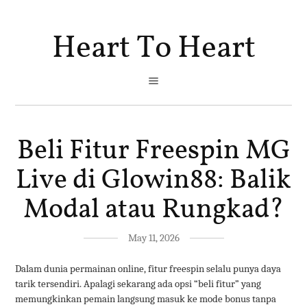
Heart To Heart
Beli Fitur Freespin MG
Live di Glowin88: Balik
Modal atau Rungkad?
May 11, 2026
Dalam dunia permainan online, fitur freespin selalu punya daya
tarik tersendiri. Apalagi sekarang ada opsi “beli fitur” yang
memungkinkan pemain langsung masuk ke mode bonus tanpa