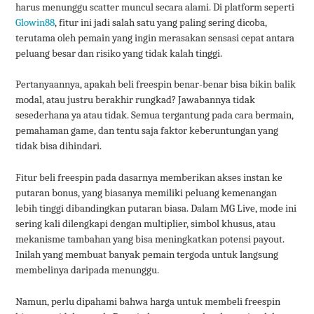
harus menunggu scatter muncul secara alami. Di platform seperti
Glowin88
, fitur ini jadi salah satu yang paling sering dicoba,
terutama oleh pemain yang ingin merasakan sensasi cepat antara
peluang besar dan risiko yang tidak kalah tinggi.
Pertanyaannya, apakah beli freespin benar-benar bisa bikin balik
modal, atau justru berakhir rungkad? Jawabannya tidak
sesederhana ya atau tidak. Semua tergantung pada cara bermain,
pemahaman game, dan tentu saja faktor keberuntungan yang
tidak bisa dihindari.
Fitur beli freespin pada dasarnya memberikan akses instan ke
putaran bonus, yang biasanya memiliki peluang kemenangan
lebih tinggi dibandingkan putaran biasa. Dalam MG Live, mode ini
sering kali dilengkapi dengan multiplier, simbol khusus, atau
mekanisme tambahan yang bisa meningkatkan potensi payout.
Inilah yang membuat banyak pemain tergoda untuk langsung
membelinya daripada menunggu.
Namun, perlu dipahami bahwa harga untuk membeli freespin